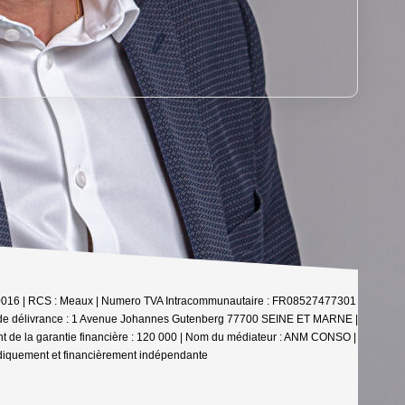
30100016 | RCS : Meaux | Numero TVA Intracommunautaire : FR08527477301
u de délivrance : 1 Avenue Johannes Gutenberg 77700 SEINE ET MARNE |
nt de la garantie financière : 120 000 | Nom du médiateur : ANM CONSO |
idiquement et financièrement indépendante