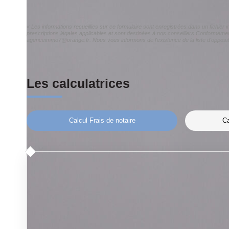
« Les informations recueillies sur ce formulaire sont enregistrées dans un fichier
prescriptions légales applicables et sont destinées à nos conseillers Conformément
agenceimmo7@orange.fr. Nous vous informons de l'existence de la liste d'oppositi
Les calculatrices
Calcul Frais de notaire
Ca