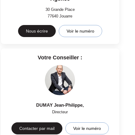
30 Grande Place
77640
Jouarre
Nous écrire
Voir le numéro
Votre Conseiller :
DUMAY Jean-Philippe
,
Directeur
Contacter par mail
Voir le numéro