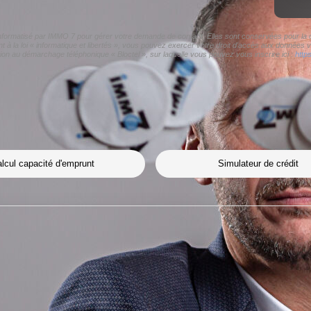
 informatisé par IMMO 7 pour gérer votre demande de contact. Elles sont conservées pour la du
 à la loi « informatique et libertés », vous pouvez exercer votre droit d'accès aux données v
on au démarchage téléphonique « Bloctel », sur laquelle vous pouvez vous inscrire ici :
http
lcul capacité d'emprunt
Simulateur de crédit