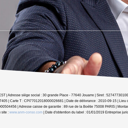
NVEST | Adresse siège social : 30 grande Place - 77640 Jouarre | Siret : 527477
37405 |
Carte T : CPI77012018000026681 | Date de délivrance : 2010-09-15 | Lie
0000504456 | Adresse caisse de garantie : 89 rue de la Boétie 75008 PARIS | Monta
site :
www.anm-conso.com
| Date d'obtention du label : 01/01/2019
Entreprise jur