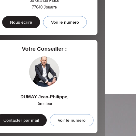
30 Grande Place
77640
Jouarre
Nous écrire
Voir le numéro
Votre Conseiller :
DUMAY Jean-Philippe
,
Directeur
Contacter par mail
Voir le numéro