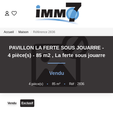
ACHETER
Accueil
Maison
Référence 2836
LOUER
PAVILLON LA FERTE SOUS JOUARRE -
4 pièce(s) - 85 m2
,
La ferte sous jouarre
GERER
VENDRE
Vendu
4
pièce(s)
•
85
m²
•
Réf : 2836
ESTIMER
NOTRE AGENCE
Vendu
Exclusif