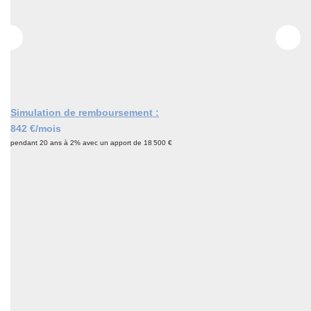
CONTACT
Simulation de remboursement :
842 €/mois
pendant 20 ans à 2% avec un apport de 18 500 €
Description
Réf : 2864
Nouveauté et Exclusivité IMMO7, La Ferté sous Jouarre
même, environnement verdoyant, pavillon indépendant de
Plain-Pied comprenant: entrée avec placards, salon/ salle à
manger avec baie vitrée et vue dégagée, cuisine ind.