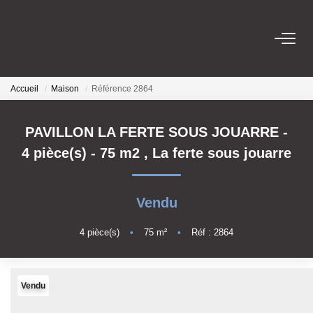
ACHETER
Accueil
Maison
Référence 2864
LOUER
PAVILLON LA FERTE SOUS JOUARRE -
4 pièce(s) - 75 m2
,
La ferte sous jouarre
GERER
VENDRE
Vendu
4
pièce(s)
•
75
m²
•
Réf : 2864
ESTIMER
NOTRE AGENCE
Vendu
Notre Équipe