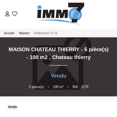
ACHETER
Accueil
Maison
Référence 2179
LOUER
MAISON CHATEAU THIERRY - 5 pièce(s)
- 100 m2
,
Chateau thierry
GERER
VENDRE
Vendu
5
pièce(s)
•
100
m²
•
Réf : 2179
ESTIMER
NOTRE AGENCE
Vendu