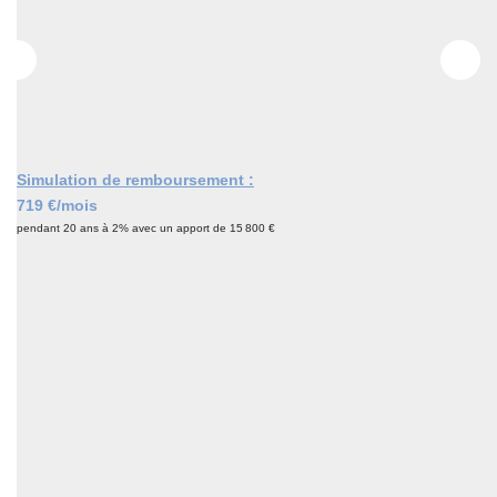
CONTACT
Simulation de remboursement :
719 €/mois
pendant 20 ans à 2% avec un apport de 15 800 €
Description
Réf : 2190
LA FERTE SOUS JOUARRE MEME ... GARE A PIED !!!