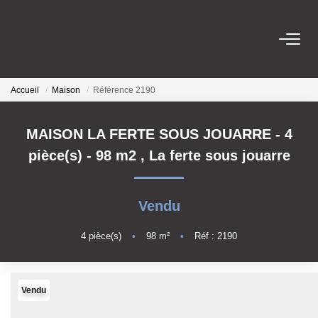
ACHETER
Accueil
Maison
Référence 2190
LOUER
MAISON LA FERTE SOUS JOUARRE - 4
pièce(s) - 98 m2
,
La ferte sous jouarre
GERER
VENDRE
Vendu
4
pièce(s)
•
98
m²
•
Réf : 2190
ESTIMER
NOTRE AGENCE
Vendu
Notre Équipe