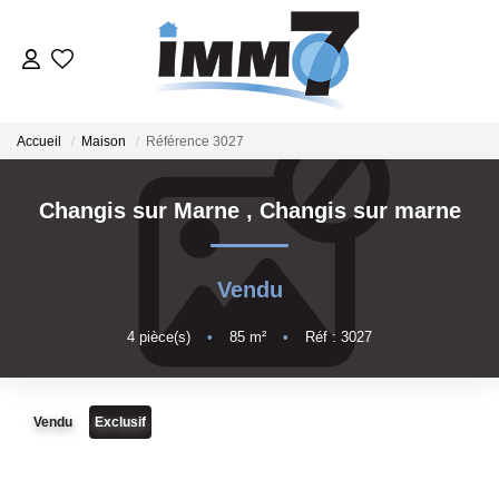
ACHETER
Accueil
Maison
Référence 3027
LOUER
Changis sur Marne
,
Changis sur marne
GERER
Vendu
VENDRE
4
pièce(s)
•
85
m²
•
Réf : 3027
ESTIMER
Vendu
Exclusif
NOTRE AGENCE