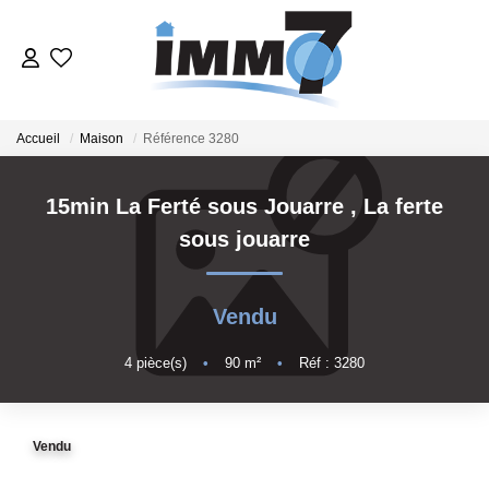
ACHETER
Accueil
Maison
Référence 3280
LOUER
15min La Ferté sous Jouarre
,
La ferte
sous jouarre
GERER
VENDRE
Vendu
4
pièce(s)
•
90
m²
•
Réf : 3280
ESTIMER
NOTRE AGENCE
Vendu