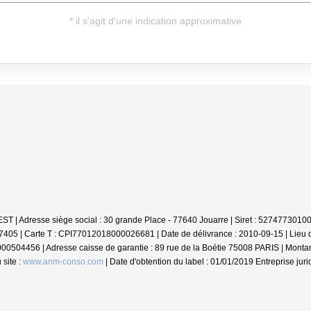
NVEST | Adresse siège social : 30 grande Place - 77640 Jouarre | Siret : 527477
37405 |
Carte T : CPI77012018000026681 | Date de délivrance : 2010-09-15 | Lie
0000504456 | Adresse caisse de garantie : 89 rue de la Boétie 75008 PARIS | Monta
site :
www.anm-conso.com
| Date d'obtention du label : 01/01/2019
Entreprise jur