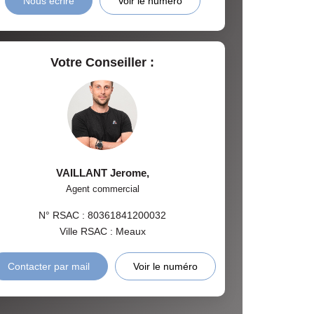
Nous écrire
Voir le numéro
Votre Conseiller :
VAILLANT Jerome
,
Agent commercial
N° RSAC : 80361841200032
Ville RSAC : Meaux
Contacter par mail
Voir le numéro