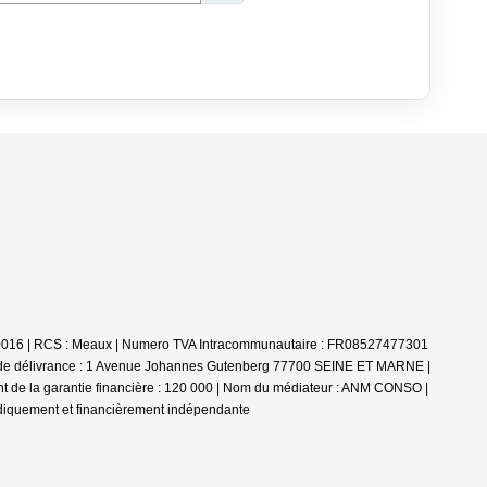
30100016 | RCS : Meaux | Numero TVA Intracommunautaire : FR08527477301
u de délivrance : 1 Avenue Johannes Gutenberg 77700 SEINE ET MARNE |
nt de la garantie financière : 120 000 | Nom du médiateur : ANM CONSO |
idiquement et financièrement indépendante