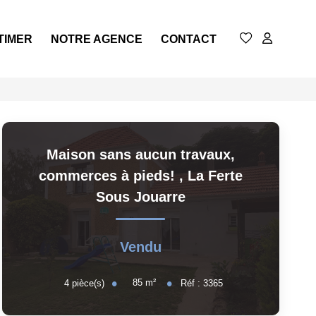
TIMER
NOTRE AGENCE
CONTACT
Maison sans aucun travaux,
commerces à pieds!
,
La Ferte
Sous Jouarre
Vendu
85
m²
4
pièce(s)
Réf :
3365