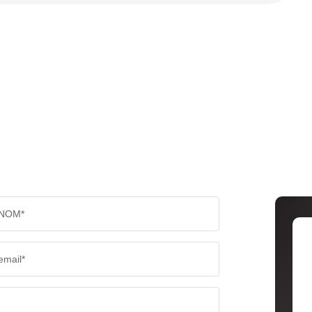
NOM*
email*