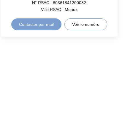
N° RSAC : 80361841200032
Ville RSAC : Meaux
Contacter par mail
Voir le numéro