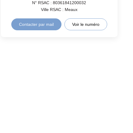
N° RSAC : 80361841200032
Ville RSAC : Meaux
Contacter par mail
Voir le numéro