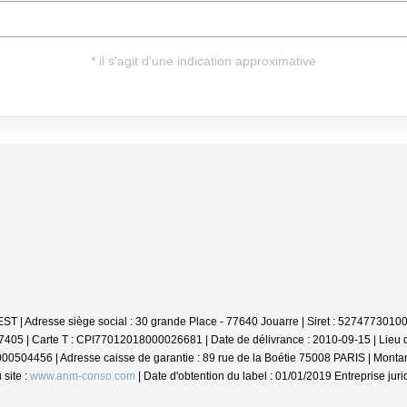
NVEST | Adresse siège social : 30 grande Place - 77640 Jouarre | Siret : 527477
37405 |
Carte T : CPI77012018000026681 | Date de délivrance : 2010-09-15 | Lie
0000504456 | Adresse caisse de garantie : 89 rue de la Boétie 75008 PARIS | Monta
site :
www.anm-conso.com
| Date d'obtention du label : 01/01/2019
Entreprise jur