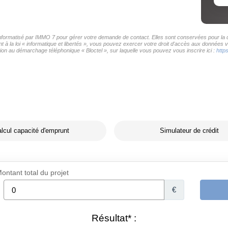
 informatisé par IMMO 7 pour gérer votre demande de contact. Elles sont conservées pour la du
 à la loi « informatique et libertés », vous pouvez exercer votre droit d'accès aux données v
on au démarchage téléphonique « Bloctel », sur laquelle vous pouvez vous inscrire ici :
http
lcul capacité d'emprunt
Simulateur de crédit