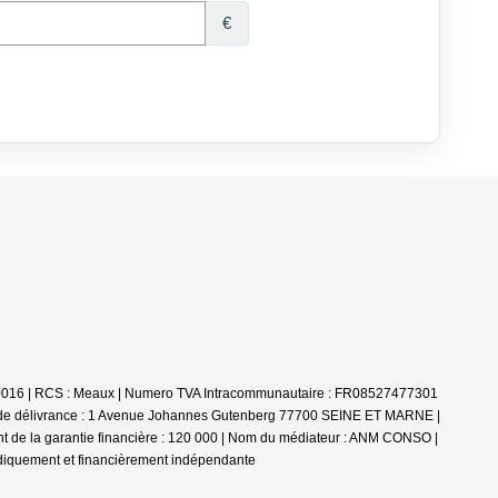
30100016 | RCS : Meaux | Numero TVA Intracommunautaire : FR08527477301
u de délivrance : 1 Avenue Johannes Gutenberg 77700 SEINE ET MARNE |
nt de la garantie financière : 120 000 | Nom du médiateur : ANM CONSO |
idiquement et financièrement indépendante