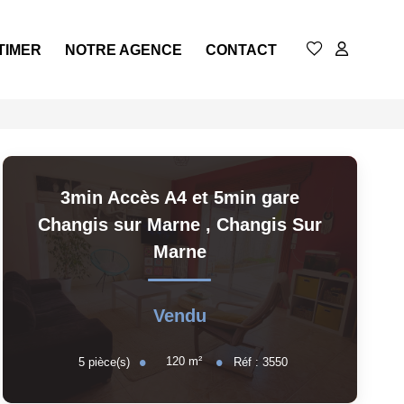
TIMER
NOTRE AGENCE
CONTACT
3min Accès A4 et 5min gare
Changis sur Marne
,
Changis Sur
Marne
Vendu
120
m²
5
pièce(s)
Réf :
3550