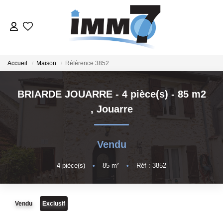
ACHETER
Accueil
Maison
Référence 3852
LOUER
BRIARDE JOUARRE - 4 pièce(s) - 85 m2
,
Jouarre
GERER
VENDRE
Vendu
4
pièce(s)
•
85
m²
•
Réf : 3852
ESTIMER
NOTRE AGENCE
Vendu
Exclusif