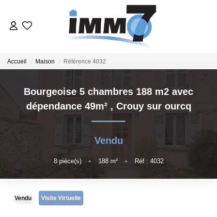
ACHETER
Accueil
Maison
Référence 4032
LOUER
Bourgeoise 5 chambres 188 m2 avec
dépendance 49m²
,
Crouy sur ourcq
GERER
VENDRE
Vendu
8
pièce(s)
•
188
m²
•
Réf : 4032
ESTIMER
NOTRE AGENCE
Vendu
Visite Virtuelle