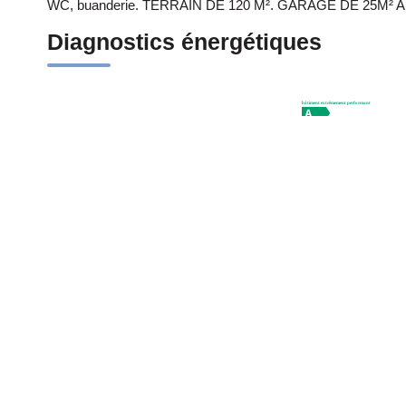
WC, buanderie. TERRAIN DE 120 M². GARAGE DE 25M² 
Diagnostics énergétiques
Montant estimé des dépenses annuelles d'énergie pour un usa
01/01/2021.
Imprimer
Nos honoraires