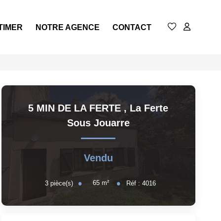
TIMER
NOTRE AGENCE
CONTACT
5 MIN DE LA FERTE
,
La Ferte
Sous Jouarre
Vendu
65
m²
3
pièce(s)
Réf :
4016