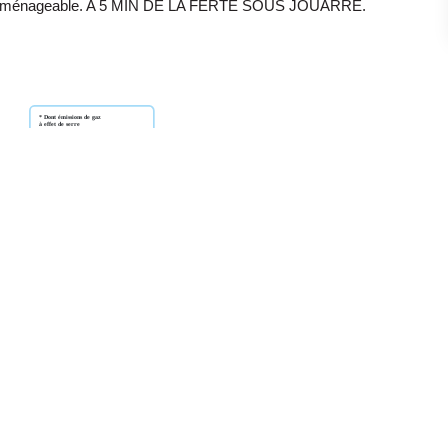
Aménageable. A 5 MIN DE LA FERTE SOUS JOUARRE.
ge standard entre 750€ et 1060€. Pour la date de référence
Partager
Calculer mon budget