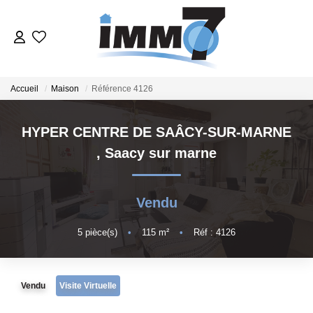
ACHETER
Accueil
Maison
Référence 4126
LOUER
HYPER CENTRE DE SAÂCY-SUR-MARNE
,
Saacy sur marne
GERER
VENDRE
Vendu
5
pièce(s)
•
115
m²
•
Réf : 4126
ESTIMER
NOTRE AGENCE
Vendu
Visite Virtuelle