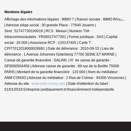
Mentions légales
Affichage des informations légales : IMMO 7 | Raison sociale : IMMO INVEST
| Adresse siège social : 30 grande Place - 77640 Jouarre |
Siret : 52747730100016 | RCS : Meaux | Numero TVA
Intracommunautaire : FR08527477301 | Forme juridique : SAS | Capital
social : 20 000 | Assurance RCP : 120137405 |
Carte T :
CPI77012018000026681 | Date de délivrance : 2010-09-15 | Lieu de
délivrance : 1 Avenue Johannes Gutenberg 77700 SEINE ET MARNE |
Caisse de garantie financière : GALIAN. | N° de caisse de garantie :
GF0000504456 | Adresse caisse de garantie : 89 rue de la Boétie 75008
PARIS | Montant de la garantie financière : 120 000 | Nom du médiateur :
ANM CONSO | Adresse du médiateur : 2 Rue de Colmar - 94300 Vincennes |
Adresse du site :
www.anm-conso.com
| Date d'obtention du label :
01/01/2019
Entreprise juridiquement et financièrement indépendante