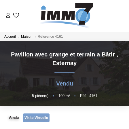
ACHETER
Accueil
Maison
Référence 4161
LOUER
Pavillon avec grange et terrain a Bâtir
,
Esternay
GERER
VENDRE
Vendu
5
pièce(s)
•
109
m²
•
Réf : 4161
ESTIMER
NOTRE AGENCE
Vendu
Visite Virtuelle