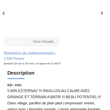
Notre Équipe
CONTACT
Photos
Visite Virtuelle
Simulation de remboursement :
1 020 €/mois
pendant 20 ans à 2% avec un apport de 22 400 €
Description
Réf : 4161
5 MIN ESTERNAY !!! PAVILLON AU CALME AVEC
GRANGE ET TERRAIN A BATIR !!! BEAU POTENTIEL !!!
Dans village, pavillon de plain pied comprenant: entrée,
séjour avec cheminée ouverte, cuisine aménagée équipée,