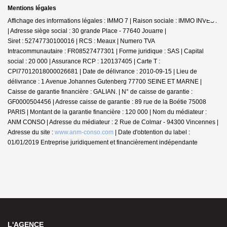
Mentions légales
Affichage des informations légales : IMMO 7 | Raison sociale : IMMO INVEST
| Adresse siège social : 30 grande Place - 77640 Jouarre |
Siret : 52747730100016 | RCS : Meaux | Numero TVA
Intracommunautaire : FR08527477301 | Forme juridique : SAS | Capital
social : 20 000 | Assurance RCP : 120137405 |
Carte T :
CPI77012018000026681 | Date de délivrance : 2010-09-15 | Lieu de
délivrance : 1 Avenue Johannes Gutenberg 77700 SEINE ET MARNE |
Caisse de garantie financière : GALIAN. | N° de caisse de garantie :
GF0000504456 | Adresse caisse de garantie : 89 rue de la Boétie 75008
PARIS | Montant de la garantie financière : 120 000 | Nom du médiateur :
ANM CONSO | Adresse du médiateur : 2 Rue de Colmar - 94300 Vincennes |
Adresse du site :
www.anm-conso.com
| Date d'obtention du label :
01/01/2019
Entreprise juridiquement et financièrement indépendante
L'AGENCE