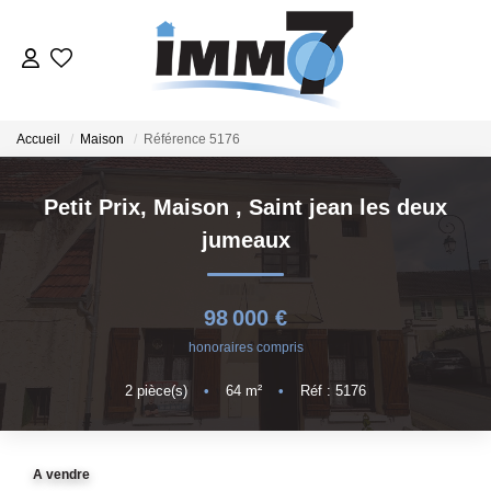
ACHETER
Accueil
Maison
Référence 5176
LOUER
Petit Prix, Maison
,
Saint jean les deux
jumeaux
GERER
VENDRE
98 000 €
honoraires compris
ESTIMER
2
pièce(s)
•
64
m²
•
Réf : 5176
NOTRE AGENCE
A vendre