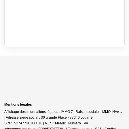
Mentions légales
Affichage des informations légales : IMMO 7 | Raison sociale : IMMO INVEST
| Adresse siège social : 30 grande Place - 77640 Jouarre |
Siret : 52747730100016 | RCS : Meaux | Numero TVA
Intracommunautaire : FR08527477301 | Forme juridique : SAS | Capital