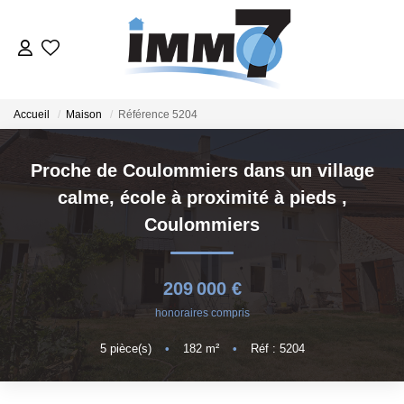
ACHETER
Accueil
Maison
Référence 5204
LOUER
Proche de Coulommiers dans un village
calme, école à proximité à pieds
,
GERER
Coulommiers
VENDRE
209 000 €
ESTIMER
honoraires compris
5
pièce(s)
•
182
m²
•
Réf : 5204
NOTRE AGENCE