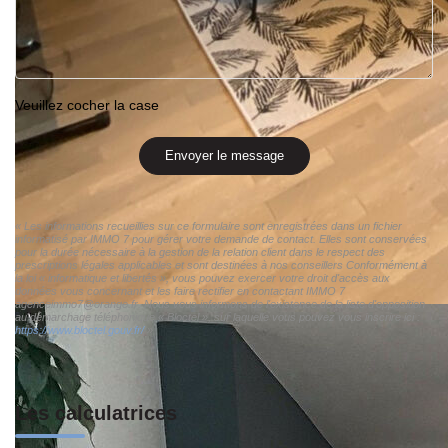
Veuillez cocher la case
Envoyer le message
« Les informations recueillies sur ce formulaire sont enregistrées dans un fichier
informatisé par IMMO 7 pour gérer votre demande de contact. Elles sont conservées
pour la durée nécessaire à la gestion de la relation client dans le respect des
prescriptions légales applicables et sont destinées à nos conseillers Conformément à
la loi « informatique et libertés », vous pouvez exercer votre droit d'accès aux
données vous concernant et les faire rectifier en contactant IMMO 7
agenceimmo7@orange.fr. Nous vous informons de l'existence de la liste d'opposition
au démarchage téléphonique « Bloctel », sur laquelle vous pouvez vous inscrire ici :
https://www.bloctel.gouv.fr/
»
Les calculatrices