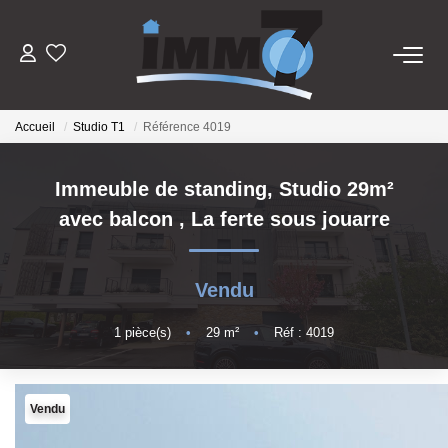
ACHETER
Accueil
Studio T1
Référence 4019
LOUER
Immeuble de standing, Studio 29m²
avec balcon
,
La ferte sous jouarre
GERER
VENDRE
Vendu
1
pièce(s)
•
29
m²
•
Réf : 4019
ESTIMER
NOTRE AGENCE
Vendu
Notre Équipe