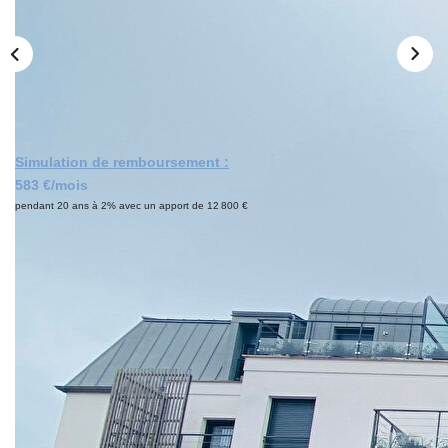
CONTACT
Simulation de remboursement :
583 €/mois
pendant 20 ans à 2% avec un apport de 12 800 €
Description
Réf : 4019
Nouveauté dans votre agence IMMO7, La Ferté sous
Jouarre même, gare à 5min à pieds, résidence de standing
de 2015 en bords de Marne, Studio de 29m² comprenant:
entrée sur pièce de vie avec baie vitrée accès balcon,