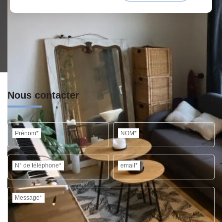
Nous contacter
Prénom*
NOM*
N° de téléphone*
email*
Message*