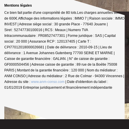
Mentions légales
Ce bien fait partie d'une copropriété de 80 lots.Les charges annuelles sont
de 600€.
Affichage des informations légales : IMMO 7 | Raison sociale : IMMO
INVEST | Adresse siège social : 30 grande Place - 77640 Jouarre |
Siret : 52747730100016 | RCS : Meaux | Numero TVA
Intracommunautaire : FR08527477301 | Forme juridique : SAS | Capital
social : 20 000 | Assurance RCP : 120137405 |
Carte T :
CPI77012018000026681 | Date de délivrance : 2010-09-15 | Lieu de
délivrance : 1 Avenue Johannes Gutenberg 77700 SEINE ET MARNE |
Caisse de garantie financière : GALIAN. | N° de caisse de garantie :
GF0000504456 | Adresse caisse de garantie : 89 rue de la Boétie 75008
PARIS | Montant de la garantie financière : 120 000 | Nom du médiateur :
ANM CONSO | Adresse du médiateur : 2 Rue de Colmar - 94300 Vincennes |
Adresse du site :
www.anm-conso.com
| Date d'obtention du label :
01/01/2019
Entreprise juridiquement et financièrement indépendante