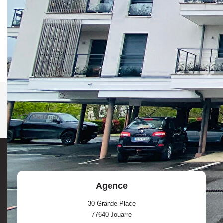
cuisine US aménagée et semi-équipée, salle d'eau/WC;
balcon de 7m², idéal investisseur, logement très bien isolé,
place de parking sécurisée, pour une visite contactez votre
agent commercial M.VAILLANT Jérôme au 06.29.56.81.71
Nos honoraires
Nous contacter
Imprimer
Partager
Calculer mon budget
Agence
30 Grande Place
77640
Jouarre