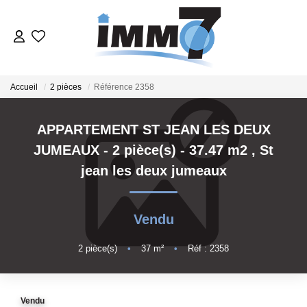
ACHETER
Accueil
2 pièces
Référence 2358
LOUER
APPARTEMENT ST JEAN LES DEUX
JUMEAUX - 2 pièce(s) - 37.47 m2
,
St
GERER
jean les deux jumeaux
VENDRE
Vendu
ESTIMER
2
pièce(s)
•
37
m²
•
Réf : 2358
NOTRE AGENCE
Vendu