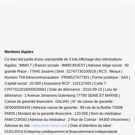
Mentions légales
Ce bien fait partie d'une copropriété de 3 lots.Affichage des informations
légales : IMMO 7 | Raison sociale : IMMO INVEST | Adresse siège social : 30
grande Place - 77640 Jouarre | Siret : 52747730100016 | RCS : Meaux |
Numero TVA Intracommunautaire : FR08527477301 | Forme juridique : SAS |
Capital social : 20 000 | Assurance RCP : 120137405 |
Carte T :
CPI77012018000026681 | Date de délivrance : 2010-09-15 | Lieu de
délivrance : 1 Avenue Johannes Gutenberg 77700 SEINE ET MARNE |
Caisse de garantie financière : GALIAN. | N° de caisse de garantie :
GF0000504456 | Adresse caisse de garantie : 89 rue de la Boétie 75008
PARIS | Montant de la garantie financière : 120 000 | Nom du médiateur :
ANM CONSO | Adresse du médiateur : 2 Rue de Colmar - 94300 Vincennes |
Adresse du site :
www.anm-conso.com
| Date d'obtention du label :
01/01/2019
Entreprise juridiquement et financièrement indépendante