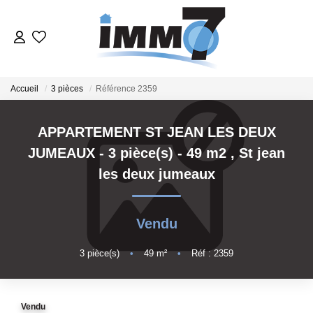
ACHETER
Accueil
3 pièces
Référence 2359
LOUER
APPARTEMENT ST JEAN LES DEUX
JUMEAUX - 3 pièce(s) - 49 m2
,
St jean
GERER
les deux jumeaux
VENDRE
Vendu
ESTIMER
3
pièce(s)
•
49
m²
•
Réf : 2359
NOTRE AGENCE
Vendu