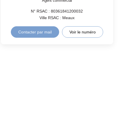
Agent commercial
N° RSAC : 80361841200032
Ville RSAC : Meaux
Contacter par mail
Voir le numéro