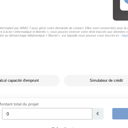
 informatisé par IMMO 7 pour gérer votre demande de contact. Elles sont conservées pour la du
 à la loi « informatique et libertés », vous pouvez exercer votre droit d'accès aux données v
on au démarchage téléphonique « Bloctel », sur laquelle vous pouvez vous inscrire ici :
http
lcul capacité d'emprunt
Simulateur de crédit