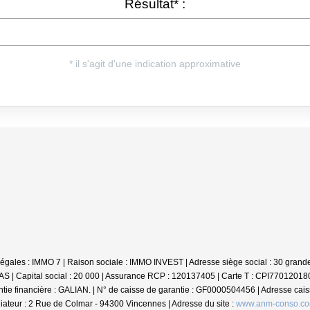
ns légales : IMMO 7 | Raison sociale : IMMO INVEST | Adresse siège social : 30 gra
 | Capital social : 20 000 | Assurance RCP : 120137405 |
Carte T : CPI770120180
inancière : GALIAN. | N° de caisse de garantie : GF0000504456 | Adresse caisse 
ateur : 2 Rue de Colmar - 94300 Vincennes | Adresse du site :
www.anm-conso.c