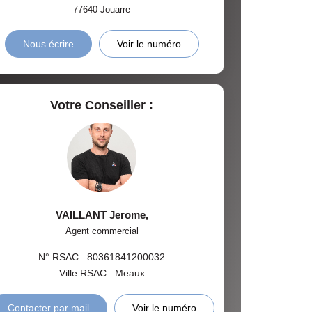
77640
Jouarre
Nous écrire
Voir le numéro
Votre Conseiller :
VAILLANT Jerome
,
Agent commercial
N° RSAC : 80361841200032
Ville RSAC : Meaux
Contacter par mail
Voir le numéro