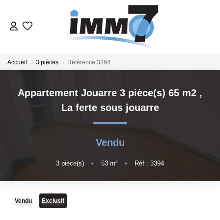
ACHETER
Accueil
3 pièces
Référence 3394
LOUER
Appartement Jouarre 3 pièce(s) 65 m2
,
La ferte sous jouarre
GERER
VENDRE
Vendu
3
pièce(s)
•
53
m²
•
Réf : 3394
ESTIMER
NOTRE AGENCE
Vendu
Exclusif