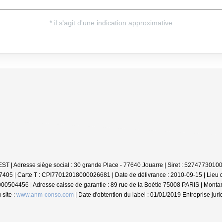
NVEST | Adresse siège social : 30 grande Place - 77640 Jouarre | Siret : 527477
37405 |
Carte T : CPI77012018000026681 | Date de délivrance : 2010-09-15 | Lie
0000504456 | Adresse caisse de garantie : 89 rue de la Boétie 75008 PARIS | Monta
site :
www.anm-conso.com
| Date d'obtention du label : 01/01/2019
Entreprise jur