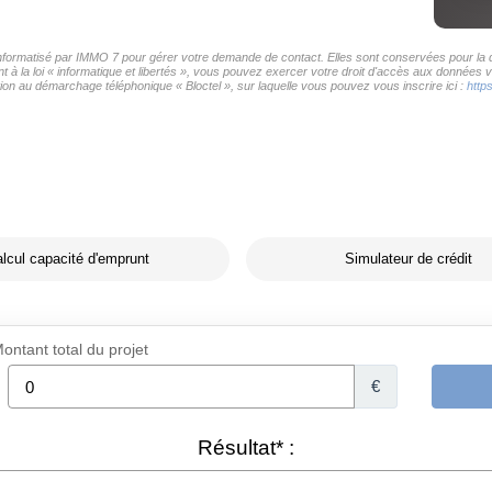
 informatisé par IMMO 7 pour gérer votre demande de contact. Elles sont conservées pour la du
 à la loi « informatique et libertés », vous pouvez exercer votre droit d'accès aux données v
on au démarchage téléphonique « Bloctel », sur laquelle vous pouvez vous inscrire ici :
http
lcul capacité d'emprunt
Simulateur de crédit