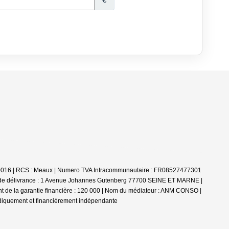
30100016 | RCS : Meaux | Numero TVA Intracommunautaire : FR08527477301
u de délivrance : 1 Avenue Johannes Gutenberg 77700 SEINE ET MARNE |
nt de la garantie financière : 120 000 | Nom du médiateur : ANM CONSO |
idiquement et financièrement indépendante