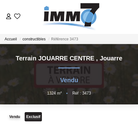
ACHETER
Accueil
constructibles
Référence 3473
LOUER
Terrain JOUARRE CENTRE
,
Jouarre
GERER
Vendu
VENDRE
1324
m²
•
Réf : 3473
ESTIMER
Vendu
Exclusif
NOTRE AGENCE