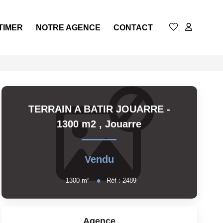
TIMER
NOTRE AGENCE
CONTACT
TERRAIN A BATIR JOUARRE -
1300 m2
,
Jouarre
Vendu
1300
m²
Réf :
2489
Agence