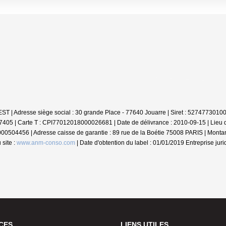
NVEST | Adresse siège social : 30 grande Place - 77640 Jouarre | Siret : 527477
37405 |
Carte T : CPI77012018000026681 | Date de délivrance : 2010-09-15 | Lie
0000504456 | Adresse caisse de garantie : 89 rue de la Boétie 75008 PARIS | Monta
site :
www.anm-conso.com
| Date d'obtention du label : 01/01/2019
Entreprise jur
CES
LIENS UTILES