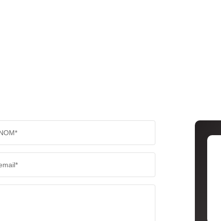
NOM*
email*