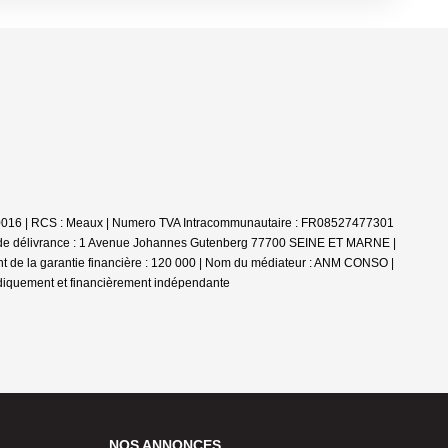
30100016 | RCS : Meaux | Numero TVA Intracommunautaire : FR08527477301
u de délivrance : 1 Avenue Johannes Gutenberg 77700 SEINE ET MARNE |
nt de la garantie financière : 120 000 | Nom du médiateur : ANM CONSO |
idiquement et financièrement indépendante
NOS ANNONCES