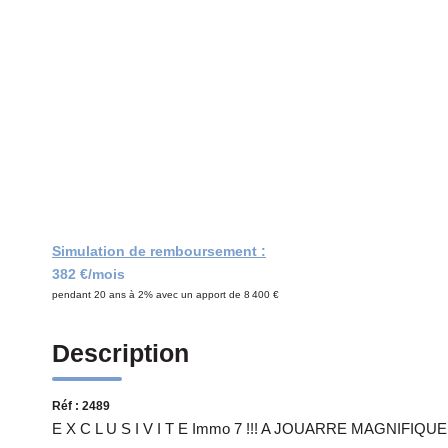
Simulation de remboursement :
382 €/mois
pendant 20 ans à 2% avec un apport de 8 400 €
Description
Réf : 2489
E X C L U S I V I T E Immo 7 !!! A JOUARRE MAGNIFI