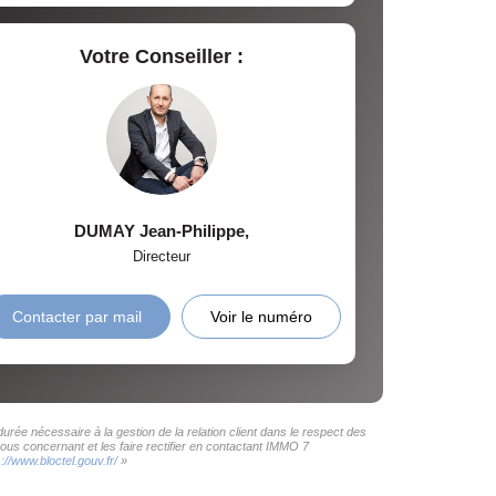
Votre Conseiller :
DUMAY Jean-Philippe
,
Directeur
Contacter par mail
Voir le numéro
rée nécessaire à la gestion de la relation client dans le respect des
ous concernant et les faire rectifier en contactant IMMO 7
s://www.bloctel.gouv.fr/
»