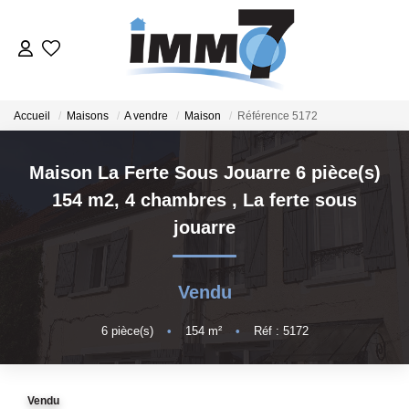
ACHETER
Accueil
Maisons
A vendre
Maison
Référence 5172
LOUER
Maison La Ferte Sous Jouarre 6 pièce(s)
154 m2, 4 chambres
,
La ferte sous
GERER
jouarre
VENDRE
Vendu
ESTIMER
6
pièce(s)
•
154
m²
•
Réf : 5172
NOTRE AGENCE
Vendu