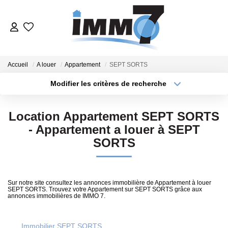
ACHETER
Accueil
A louer
Appartement
SEPT SORTS
LOUER
Modifier les critères de recherche
Type de transaction
Localisation
Acheter
Localisation
GERER
Location Appartement SEPT SORTS
Type de bien
Sélectionnez...
Surface min
- Appartement a louer à SEPT
SORTS
VENDRE
Plus de critères
Budget max
ESTIMER
Créer une alerte
Sur notre site consultez les annonces immobilière de Appartement à louer
SEPT SORTS. Trouvez votre Appartement sur SEPT SORTS grâce aux
annonces immobilières de IMMO 7.
NOTRE AGENCE
Immobilier SEPT SORTS